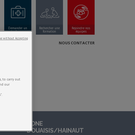
Demander un
Rechercher une
Rejoindre nos
poste de secours
formation
équipes
e without Accepting
NOUS CONTACTER
 to carry out
and our
ion
".
ZONE
DOUAISIS/HAINAUT