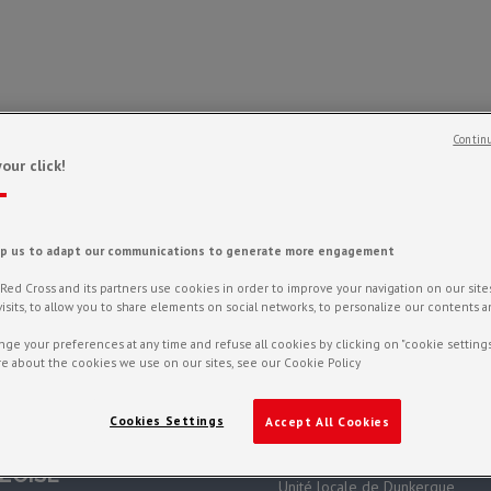
Continu
our click!
lp us to adapt our communications to generate more engagement
ed Cross and its partners use cookies in order to improve your navigation on our sites,
f visits, to allow you to share elements on social networks, to personalize our contents 
 d'affiner votre recherche ou utilisez le panneau de navigat
ge your preferences at any time and refuse all cookies by clicking on "cookie settings
e about the cookies we use on our sites, see our Cookie Policy
Cookies Settings
Accept All Cookies
NE MÉTROPOLE
ZONE FLANDRES
LLOISE
Unité locale de Dunkerque